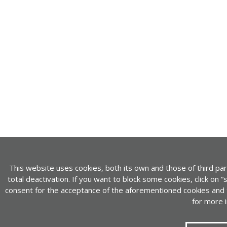
This website uses cookies, both its own and those of third part
total deactivation. If you want to block some cookies, click on “s
consent for the acceptance of the aforementioned cookies and the
for more 