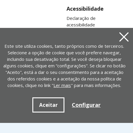
Acessibilidade
Declaração de
acessibilidade
Mapa da web
Aviso
Este site utiliza cookies, tanto próprios como de terceiros.
Selecione a opção de cookie que você prefere navegar,
incluindo sua desativação total. Se você deseja bloquear
alguns cookies, clique em “configurações”. Se clicar no botão
"Aceito", está a dar o seu consentimento para a aceitação
dos referidos cookies e a aceitação da nossa política de
cookies, clique no link "
Ler mais
" para mais informações.
Contato
Configurar
Aceitar
+ 34 917452446 | cedid@cedid.es
Contato