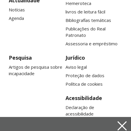
Actualidade
Hemeroteca
Notícias
livros de leitura fácil
Agenda
Bibliografías temáticas
Publicações do
Real
Patronato
Assessoria e empréstimo
Pesquisa
Jurídico
Artigos de pesquisa sobre
Aviso legal
incapacidade
Proteção de dados
Política de cookies
Acessibilidade
Declaração de
acessibilidade
Mapa da web
Aviso