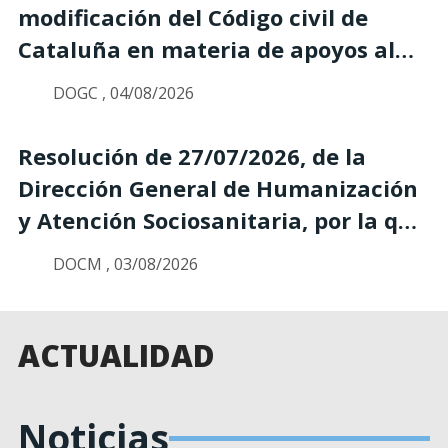
sociolaboral de los trabajadores y
modificación del Código civil de
trabajadoras con discapacidad de
Cataluña en materia de apoyos al
los centros especiales de empleo
ejercicio de la capacidad jurídica de
DOGC , 04/08/2026
(equipos multidisciplinares de
las personas
soporte, EMS) para el año 2026
Resolución de 27/07/2026, de la
Dirección General de Humanización
y Atención Sociosanitaria, por la que
se aprueba la convocatoria para el
DOCM , 03/08/2026
año 2026 de concesión de
subvenciones, en régimen
simplificado de concurrencia, para
ACTUALIDAD
personas afectadas por la
enfermedad celíaca en Castilla-La
Noticias
Mancha