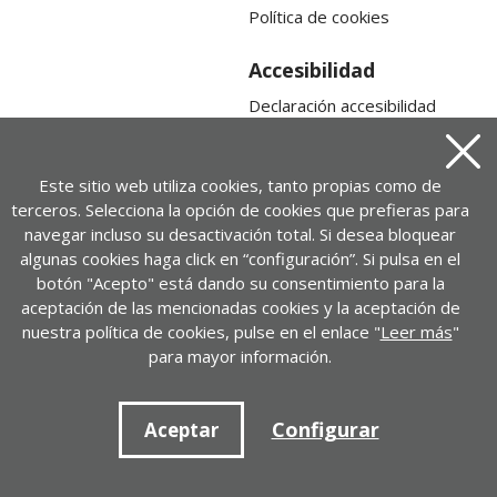
Política de cookies
Accesibilidad
Declaración accesibilidad
Mapa web
Cerra
Este sitio web utiliza cookies, tanto propias como de
terceros. Selecciona la opción de cookies que prefieras para
navegar incluso su desactivación total. Si desea bloquear
algunas cookies haga click en “configuración”. Si pulsa en el
botón "Acepto" está dando su consentimiento para la
aceptación de las mencionadas cookies y la aceptación de
nuestra política de cookies, pulse en el enlace "
Leer más
"
para mayor información.
Contacto
Configurar
+ 34 917452446 | cedid@cedid.es
Aceptar
Contactar