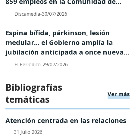
859 empleos en la Comunidad de
Madrid
Discamedia
-
30/07/2026
Espina bífida, párkinson, lesión
medular... el Gobierno amplía la
jubilación anticipada a once nuevas
enfermedades
El Periódico
-
29/07/2026
Bibliografías
so
Ver más
temáticas
Atención centrada en las relaciones
31 Julio 2026