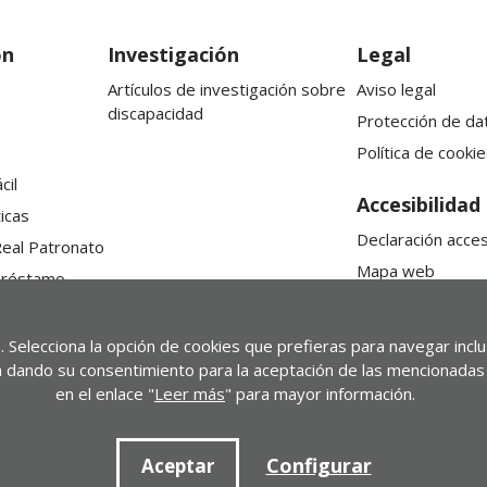
ón
Investigación
Legal
Artículos de investigación sobre
Aviso legal
discapacidad
Protección de da
Política de cookie
cil
Accesibilidad
icas
Declaración acces
Real Patronato
Mapa web
préstamo
. Selecciona la opción de cookies que prefieras para navegar incl
stá dando su consentimiento para la aceptación de las mencionadas 
en el enlace "
Leer más
" para mayor información.
Configurar
Aceptar