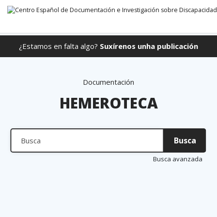
¿Estamos en falta algo?
Suxírenos unha publicación
Ir directamente ao contido
Documentación
HEMEROTECA
Busca
Busca
Busca
avanzada